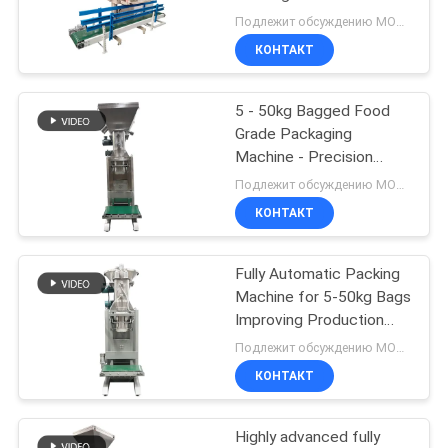
ПОЛИТИКА
50kg Granular and
Подлежит обсуждению MOQ:1 комплект
Powder Materials
УЕДИНЕНИЯ
КОНТАКТ
131
системы
5 - 50kg Bagged Food
Grade Packaging
транспортера
Machine - Precision
Measuring And
вакуума
Подлежит обсуждению MOQ:1Set
Packaging Equipment
КОНТАКТ
For Powder Materials
Fully Automatic Packing
93
Machine for 5-50kg Bags
Машина Blender
Improving Production
Efficiency and Reducing
Подлежит обсуждению MOQ:1Set
ленты
Material Loss
КОНТАКТ
Highly advanced fully