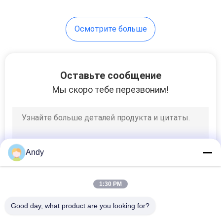
60
Осмотрите больше
Ультразвуковой
вибрируя экран
Оставьте сообщение
Мы скоро тебе перезвоним!
102
Машина
Andy
просевателя
Вибро
1:30 PM
Good day, what product are you looking for?