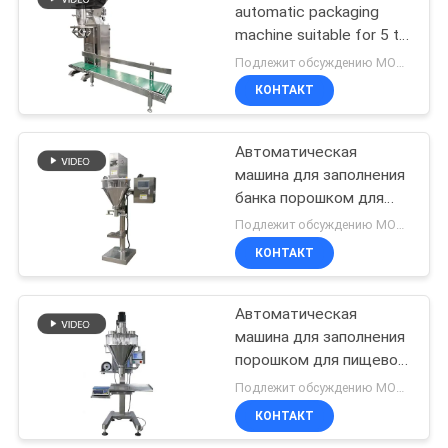
automatic packaging
machine suitable for 5 to
43
50 kilograms of
Подлежит обсуждению MOQ:1Set
powdered materials
Порошок фильтруя
КОНТАКТ
машину
Автоматическая
машина для заполнения
банка порошком для
контейнеров весом 10-
Подлежит обсуждению MOQ:1set
50 кг
КОНТАКТ
55
Машина
Автоматическая
машина для заполнения
точильщика
порошком для пищевой
Pulverizer
и фармацевтической
Подлежит обсуждению MOQ:1set
промышленности 10-50
КОНТАКТ
кг