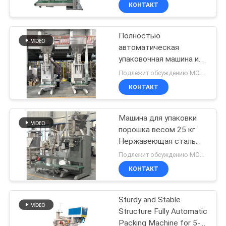
автоматического
ПУТЕШЕСТВИЕ
КОНТАКТ
выполнения подачи,
ФАБРИКИ
взвешивания, зажима
мешка, выгрузки и
Полностью
100
запайки
автоматическая
ПРОВЕРКА
упаковочная машина из
машина скрининга
КАЧЕСТВА
нержавеющей стали
Подлежит обсуждению MOQ:1 комплект
тумблер
304 с системой
КОНТАКТ
управления ПЛК для
СВЯЖИТЕСЬ
упаковки порошка
весом 5-50 кг
Машина для упаковки
МЫ
порошка весом 25 кг
Нержавеющая сталь
179
СПРОСИТЕ
Мука химическая
Подлежит обсуждению MOQ:1 комплект
Порошковая мешка для
оптовый
ЦИТАТУ
КОНТАКТ
заполнения
выгружатель
Sturdy and Stable
SITEMAP
сумки
Structure Fully Automatic
Packing Machine for 5-