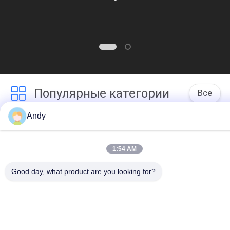
Популярные категории
Все
Andy
Вибраторы 
Вращательная 
Машина Скрининга
Машина Скрининга
1:54 AM
Машина Скрининга 
Оптовый 
Тумблер
Выгружатель Сумки
Good day, what product are you looking for?
Системы 
Машина Blender 
Транспортера 
Ленты
Вакуума
Порошок Фильтруя 
Машина 
Машину
Точильщика 