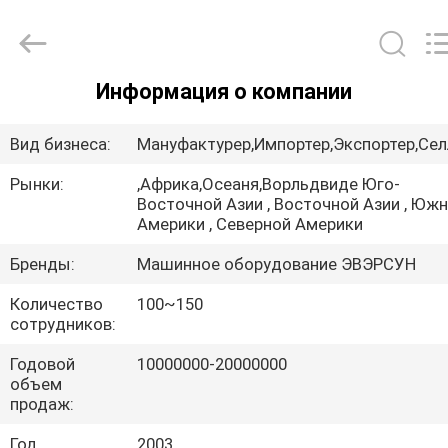
EVERSUN
Machinery
(Henan)
Co.,
Ltd.
All
Rights
Информация о компании
Reserved.
ДОМ
Вид бизнеса:
Мануфактурер,Импортер,Экспортер,Сел
ПРОДУКТЫ
Рынки:
,Африка,Осеаня,Ворльдвиде Юго-
Восточной Азии , Восточной Азии , Юж
Америки , Северной Америки
VR
-
Бренды:
Машинное оборудование ЭВЭРСУН
ШОУ
Количество
100~150
сотрудников:
О
Годовой
10000000-20000000
объем
НАС
продаж:
Год
2003