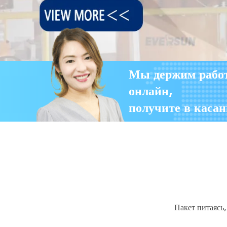
Мы держим рабо
онлайн,
получите в касан
Пакет питаясь