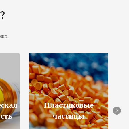
?
ния.
ые
Металлургическая
промышленность