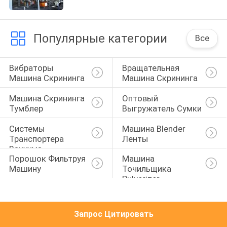
ПУТЕШЕСТВИЕ
ФАБРИКИ
Популярные категории
Все
ПРОВЕРКА
Вибраторы 
Вращательная 
КАЧЕСТВА
Машина Скрининга
Машина Скрининга
Машина Скрининга 
Оптовый 
СВЯЖИТЕСЬ
Тумблер
Выгружатель Сумки
МЫ
Системы 
Машина Blender 
Транспортера 
Ленты
Вакуума
СПРОСИТЕ
Порошок Фильтруя 
Машина 
Машину
Точильщика 
ЦИТАТУ
Pulverizer
SITEMAP
Запрос Цитировать