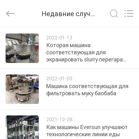
EVERSUN
Machinery
(Henan)
Недавние случаи
Co.,
Ltd.
All
Rights
Reserved.
ДОМ
2022-01-13
Которая машина
ПРОДУКТЫ
соответствующая для
экранировать slurry перегара
кремнезема
VR
2022-01-05
-
Машина соответствующая для
ШОУ
фильтровать муку баобаба
О
2021-12-28
НАС
Как машины Eversun улучшают
технологические линии еды