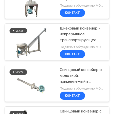
ПОЛИТИКА
перемещения
Подлежит обсуждению MOQ:1 КОМПЛЕКТ
порошкообразных
УЕДИНЕНИЯ
КОНТАКТ
гранул и мелкокусковых
131
материалов
системы
Шнековый конвейер -
непрерывное
транспортера
транспортирующее
оборудование,
вакуума
Подлежит обсуждению MOQ:1 КОМПЛЕКТ
использующее
КОНТАКТ
спиральные лопасти
для стабильного и
направленного
Свинцовый конвейер с
93
перемещения
молоткой,
Машина Blender
материала
применяемый в
зернохимической
Подлежит обсуждению MOQ:1 комплект
ленты
промышленности
КОНТАКТ
строительных
материалов и
металлургии для
Свинцовый конвейер с