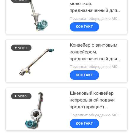
транспортировки
молоткой,
материалов
предназначенный для
43
непрерывной
Подлежит обсуждению MOQ:1 комплект
транспортировки
Порошок фильтруя
КОНТАКТ
порошкообразных
машину
гранулированных и
малых блочных
Конвейер с винтовым
сыпучих материалов в
конвейером,
системе закрытого
предназначенный для
прохода
потока материалов в
Подлежит обсуждению MOQ:1set
промышленных
КОНТАКТ
55
производственных
процессах, плавно
Машина
перемещающий
Шнековый конвейер
порошки, гранулы и
непрерывной подачи
точильщика
маленькие блоки
предотвращает
Pulverizer
просыпание пыли и
Подлежит обсуждению MOQ:1 комплект
обеспечивает чистую
КОНТАКТ
среду для порошков и