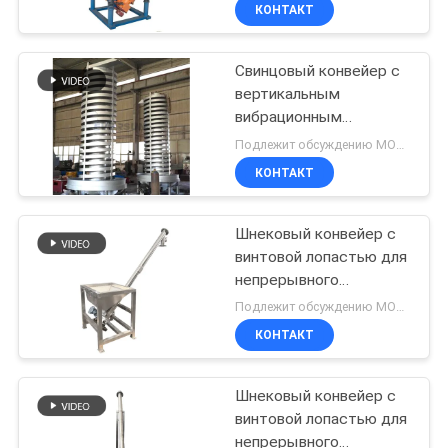
для непрерывного
ПУТЕШЕСТВИЕ
КОНТАКТ
подъема сухого
ФАБРИКИ
порошка и сыпучих
материалов
Свинцовый конвейер с
100
вертикальным
ПРОВЕРКА
вибрационным
машина скрининга
КАЧЕСТВА
спиральным лифтом и
Подлежит обсуждению MOQ:1 комплект
тумблер
акриловым покрытием
КОНТАКТ
для транспортировки
СВЯЖИТЕСЬ
материалов
Шнековый конвейер с
МЫ
винтовой лопастью для
непрерывного
179
СПРОСИТЕ
перемещения
Подлежит обсуждению MOQ:1 КОМПЛЕКТ
порошкообразных
оптовый
ЦИТАТУ
КОНТАКТ
гранул и мелкокусковых
материалов
выгружатель
Шнековый конвейер с
SITEMAP
сумки
винтовой лопастью для
непрерывного