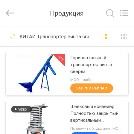
EVERSUN
Machinery
(Henan)
Продукция
Co.,
Ltd.
All
Rights
Reserved.
ДОМ
185
КИТАЙ Транспортер винта сверла
Вибраторы
ПРОДУКТЫ
машина скрининга
HOT
Горизонтальный
транспортер винта
VR
сверла
-
MOQ:1 набор
ШОУ
ЗАПРОС СЕЙЧАС
84
Вращательная
Шнековый конвейер
О
Полностью закрытый
НАС
машина скрининга
вертикальный
спиральный элеватор
Подлежит обсуждению MOQ:1 комплект