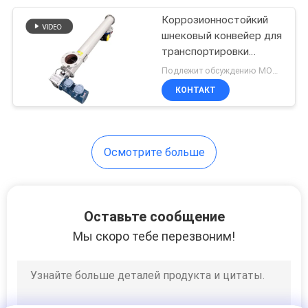
гранул
Коррозионностойкий
60
шнековый конвейер для
Ультразвуковой
транспортировки
зерновой муки и
Подлежит обсуждению MOQ:1 комплект
вибрируя экран
минералов
КОНТАКТ
Осмотрите больше
102
Машина
Оставьте сообщение
просевателя
Мы скоро тебе перезвоним!
Вибро