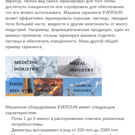
Вкратце, любой вид смеси экранирован для того чтобы
ПУТЕШЕСТВИЕ
достигнуть очищенности или сортировать для обеспечения
что его можно использовать. Машина скрининга EVERSUN
ФАБРИКИ
может эффективно экранировать порошки, частицы, твердые
тела большей части, жидкости и другие компоненты от много
индустрий. Например, фармацевтическая продукция, один из
ПРОВЕРКА
важных примеров, пользы экранируя машина отделить
частицы и обеспечить очищенность. Мука другой общий
КАЧЕСТВА
пример скрининга.
СВЯЖИТЕСЬ
МЫ
СПРОСИТЕ
ЦИТАТУ
Машинное оборудование EVERSUN имеет следующие
характеристики:
Полы 1 до 5 имеют в распоряжении отвечать различные
SITEMAP
потребностямы
Диаметры выстраивают в ряд от 200 mm до 2000 mm