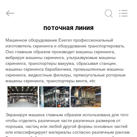
EVERSUN
Machinery
(Henan)
Co.,
Ltd.
All
Rights
поточная линия
Reserved.
ДОМ
Машинное оборудование Eversn профессиональный
изготовитель скрининга и оборудование транспортировать.
ПРОДУКТЫ
Оно главным образом производит машины скрининга,
вибрируя машины скрининга, ультразвуковые машины
скрининга, транспортеры вакуума, сбрасывая станции,
VR
машины скрининга барабанчика, промышленные машины
скрининга, жидкостные фильтры, прямоугольные роторные
-
машины скрининга, транспортеры винта, etc
ШОУ
О
Экранируя машина главным образом использована для того
НАС
чтобы отделить различные части различных размеров от
порошка, частиц или любой другой формы основных частей
или классифицирует материалы согласно различным рангам.