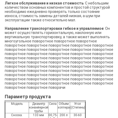
Легкое обслуживание и низкая стоимость
: С небольшим
количеством основных компонентов и простой структурой
необходимо ежедневно проверять только состояние
износа, стоимость замены деталей низкая, а шум при
эксплуатации также относительно мал.
Направление транспортировки гибкое и управляемое
: Он
может осуществлять горизонтальную, наклонную или
вертикальную транспортировку, а также может выполнять
многоугольное поворотное поворотное поворотное
поворотное поворотное поворотное поворотное поворотное
поворотное поворотное поворотное поворотное поворотное
поворотное поворотное поворотное поворотное поворотное
поворотное поворотное поворотное поворотное поворотное
поворотное поворотное поворотное поворотное поворотное
поворотное поворотное поворотное поворотное поворотное
поворотное поворотное поворотное поворотное поворотное
поворотное поворотное поворотное поворотное поворотное
поворотное поворотное поворотное поворотное поворотное
поворотное поворотное поворотное поворотное поворотное
поворотное поворотное поворачи
Параметр продукта
Модель
Диаметр
Сила
Объем
Угол
конвейерной
хоппера
((Степень)
трубы
Сноска.
133 мм
00,75-
200 л
30-60