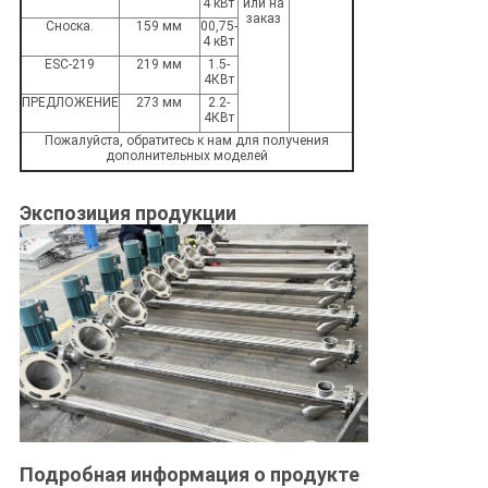
4 кВт
или на
заказ
Сноска.
159 мм
00,75-
4 кВт
ESC-219
219 мм
1.5-
4КВт
ПРЕДЛОЖЕНИЕ
273 мм
2.2-
4КВт
Пожалуйста, обратитесь к нам для получения
дополнительных моделей
Экспозиция продукции
Подробная информация о продукте