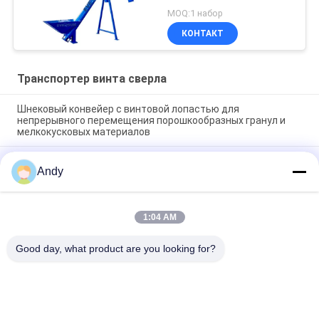
MOQ:1 набор
КОНТАКТ
Транспортер винта сверла
Шнековый конвейер с винтовой лопастью для
непрерывного перемещения порошкообразных гранул и
мелкокусковых материалов
Шнековый конвейер с винтовой лопастью для
Andy
непрерывного перемещения порошкообразных гранул и
мелкокусковых материалов
Шнековый конвейер - непрерывное транспортирующее
1:04 AM
оборудование, использующее спиральные лопасти для
стабильного и направленного перемещения материала
Good day, what product are you looking for?
Популярные категории
Все
Вибраторы 
Вращательная 