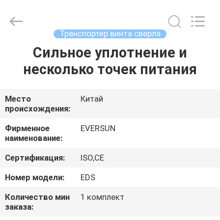
EVERSUN
Machinery
(Henan)
Co.,
Ltd.
Транспортер винта сверла
All
Rights
Reserved.
Сильное уплотнение и
ДОМ
несколько точек питания
ПРОДУКТЫ
Место
Китай
происхождения:
VR
-
Фирменное
EVERSUN
наименование:
ШОУ
Сертификация:
ISO,CE
О
Номер модели:
EDS
НАС
Количество мин
1 комплект
заказа: