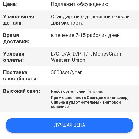
ПУТЕШЕСТВИЕ
Цена:
Подлежит обсуждению
ФАБРИКИ
Упаковывая
Стандартные деревянные чехлы
детали:
для экспорта
ПРОВЕРКА
Время
в течение 7-15 рабочих дней
доставки:
КАЧЕСТВА
Условия
L/C, D/A, D/P, T/T, MoneyGram,
оплаты:
Western Union
СВЯЖИТЕСЬ
Поставка
5000set/year
МЫ
способности:
Высокий свет:
,
Некоторые точки питания
СПРОСИТЕ
,
Промышленность Свинцовый конвейер
Сильный уплотнительный винтовой
ЦИТАТУ
конвейер
SITEMAP
ЛУЧШАЯ ЦЕНА