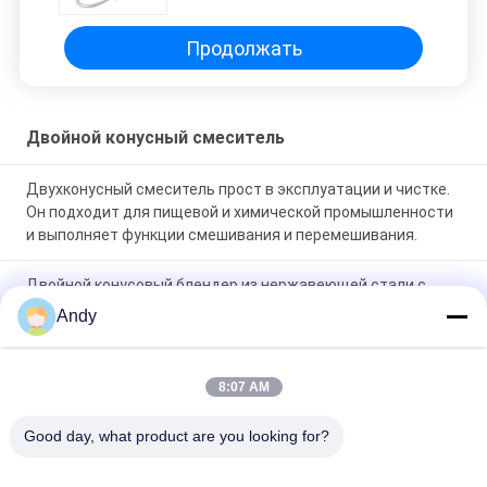
Продолжать
Двойной конусный смеситель
Двухконусный смеситель прост в эксплуатации и чистке.
Он подходит для пищевой и химической промышленности
и выполняет функции смешивания и перемешивания.
Двойной конусовый блендер из нержавеющей стали с
регулируемой скоростью и емкостью 100-1500 л для
Andy
смешивания порошка и гранул
Двухконусный смеситель с уникальным двухконусным
8:07 AM
вращающимся корпусом для смешивания порошков в
фармацевтическом, химическом, пищевом и кормовом
Good day, what product are you looking for?
производстве