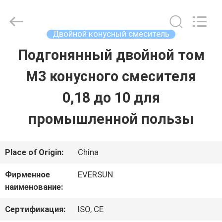
EVERSUN
Machinery
(Henan)
Co.,
Двойной конусный смеситель
Ltd.
All
Подгонянный двойной том
ДОМ
Rights
Reserved.
M3 конусного смесителя
ПРОДУКТЫ
0,18 до 10 для
промышленной пользы
VR
-
Place of Origin:
China
ШОУ
Фирменное
EVERSUN
наименование:
О
Сертификация:
ISO, CE