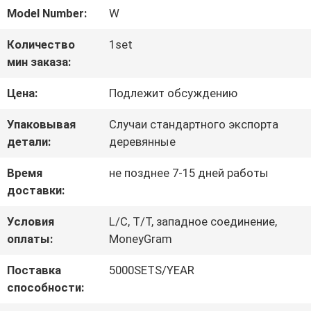
НАС
Model Number:
W
Количество
1set
ПУТЕШЕСТВИЕ
мин заказа:
ФАБРИКИ
Цена:
Подлежит обсуждению
Упаковывая
Случаи стандартного экспорта
ПРОВЕРКА
детали:
деревянные
КАЧЕСТВА
Время
не позднее 7-15 дней работы
доставки:
СВЯЖИТЕСЬ
Условия
L/C, T/T, западное соединение,
оплаты:
MoneyGram
МЫ
Поставка
5000SETS/YEAR
способности:
СПРОСИТЕ