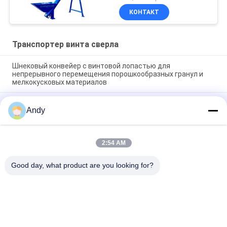
КОНТАКТ
Транспортер винта сверла
Шнековый конвейер с винтовой лопастью для
непрерывного перемещения порошкообразных гранул и
мелкокусковых материалов
Шнековый конвейер с винтовой лопастью для
Andy
непрерывного перемещения порошкообразных гранул и
мелкокусковых материалов
Шнековый конвейер - непрерывное транспортирующее
2:54 AM
оборудование, использующее спиральные лопасти для
стабильного и направленного перемещения материала
Good day, what product are you looking for?
Популярные категории
Все
Вибраторы 
Вращательная 
Машина Скрининга
Машина Скрининга