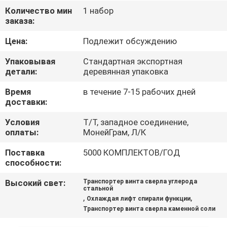
ПУТЕШЕСТВИЕ
Количество мин
1 набор
заказа:
ФАБРИКИ
Цена:
Подлежит обсуждению
ПРОВЕРКА
Упаковывая
Стандартная экспортная
КАЧЕСТВА
детали:
деревянная упаковка
Время
в течение 7-15 рабочих дней
доставки:
СВЯЖИТЕСЬ
МЫ
Условия
Т/Т, западное соединение,
оплаты:
МонейГрам, Л/К
Поставка
5000 КОМПЛЕКТОВ/ГОД
СПРОСИТЕ
способности:
ЦИТАТУ
Высокий свет:
Транспортер винта сверла углерода
стальной
,
,
Охлаждая лифт спирали функции
SITEMAP
Транспортер винта сверла каменной соли