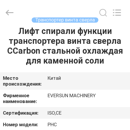
EVERSUN
Machinery
(Henan)
Co.,
Ltd.
Транспортер винта сверла
All
Rights
Reserved.
Лифт спирали функции
ДОМ
транспортера винта сверла
ПРОДУКТЫ
CCarbon стальной охлаждая
для каменной соли
VR
-
Место
Китай
происхождения:
ШОУ
Фирменное
EVERSUN MACHINERY
наименование:
О
Сертификация:
ISO,CE
НАС
Номер модели:
РНС