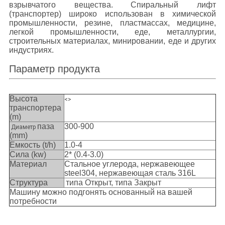
взрывчатого вещества.
Спиральный лифт
(транспортер) широко использован в химической
промышленности, резине, пластмассах, медицине,
легкой промышленности, еде, металлургии,
строительных материалах, минировании, еде и других
индустриях.
Параметр продукта
Высота
<>
транспортера
(m)
паза
300-900
Диаметр
(mm)
Емкость (t/h)
1.0-4
Сила (kw)
2* (0.4-3.0)
Материал
Стальное углерода, нержавеющее
steel304, нержавеющая сталь 316L
Структура
типа Открыт, типа Закрыт
Машину можно подгонять основанный на вашей
потребности