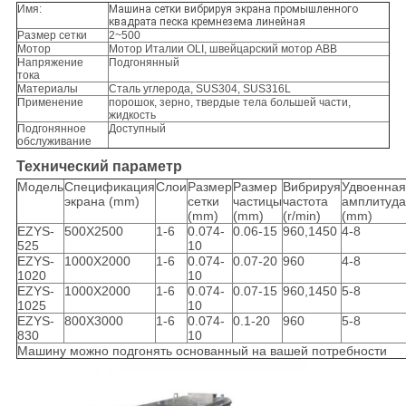
Имя:
Машина сетки вибрируя экрана промышленного
квадрата песка кремнезема линейная
Размер сетки
2~500
Мотор
Мотор Италии OLI, швейцарский мотор ABB
Напряжение
Подгонянный
тока
Материалы
Сталь углерода, SUS304, SUS316L
Применение
порошок, зерно, твердые тела большей части,
жидкость
Подгонянное
Доступный
обслуживание
Технический параметр
Модель
Спецификация
Слои
Размер
Размер
Вибрируя
Удвоенная
экрана (mm)
сетки
частицы
частота
амплитуда
(mm)
(mm)
(r/min)
(mm)
EZYS-
500X2500
1-6
0.074-
0.06-15
960,1450
4-8
525
10
EZYS-
1000X2000
1-6
0.074-
0.07-20
960
4-8
1020
10
EZYS-
1000X2000
1-6
0.074-
0.07-15
960,1450
5-8
1025
10
EZYS-
800X3000
1-6
0.074-
0.1-20
960
5-8
830
10
Машину можно подгонять основанный на вашей потребности