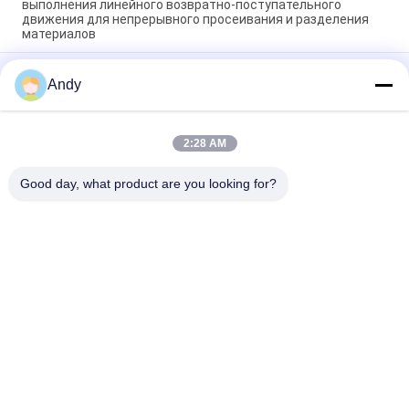
выполнения линейного возвратно-поступательного
движения для непрерывного просеивания и разделения
материалов
Линейный виброгрохот, обеспечивающий непрерывное
Andy
просеивание и стратификацию материала, с стабильной и
надежной работой
Прочный линейный вибросито, обеспечивающее
2:28 AM
просеивание и разделение материалов для применения в
пищевой, химической и строительной промышленности
Good day, what product are you looking for?
Популярные категории
Все
Вибраторы 
Вращательная 
Машина Скрининга
Машина Скрининга
Машина Скрининга 
Оптовый 
Тумблер
Выгружатель Сумки
Системы 
Машина Blender 
Транспортера 
Ленты