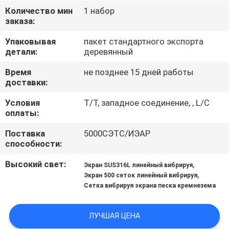
ПУТЕШЕСТВИЕ
Количество мин
1 набор
заказа:
ФАБРИКИ
Упаковывая
пакет стандартного экспорта
детали:
деревянный
ПРОВЕРКА
КАЧЕСТВА
Время
не позднее 15 дней работы
доставки:
Условия
T/T, западное соединение, , L/C
СВЯЖИТЕСЬ
оплаты:
МЫ
Поставка
5000СЭТС/ИЭАР
способности:
СПРОСИТЕ
Высокий свет:
,
Экран SUS316L линейный вибрируя
ЦИТАТУ
,
Экран 500 сеток линейный вибрируя
Сетка вибрируя экрана песка кремнезема
SITEMAP
ЛУЧШАЯ ЦЕНА