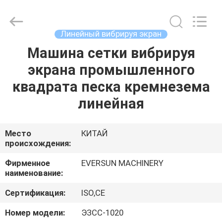
EVERSUN
Machinery
(Henan)
Co.,
Ltd.
Линейный вибрируя экран
All
Rights
Reserved.
Машина сетки вибрируя
ДОМ
экрана промышленного
ПРОДУКТЫ
квадрата песка кремнезема
линейная
VR
-
Место
КИТАЙ
происхождения:
ШОУ
Фирменное
EVERSUN MACHINERY
наименование:
О
Сертификация:
ISO,CE
НАС
Номер модели:
ЭЗСС-1020