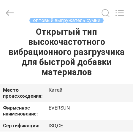
EVERSUN
Machinery
(Henan)
Co.,
Ltd.
оптовый выгружатель сумки
All
Rights
Reserved.
Открытый тип
ДОМ
высокочастотного
ПРОДУКТЫ
вибрационного разгрузчика
для быстрой добавки
VR
материалов
-
ШОУ
Место
Китай
происхождения:
О
Фирменное
EVERSUN
наименование:
НАС
Сертификация:
ISO,CE