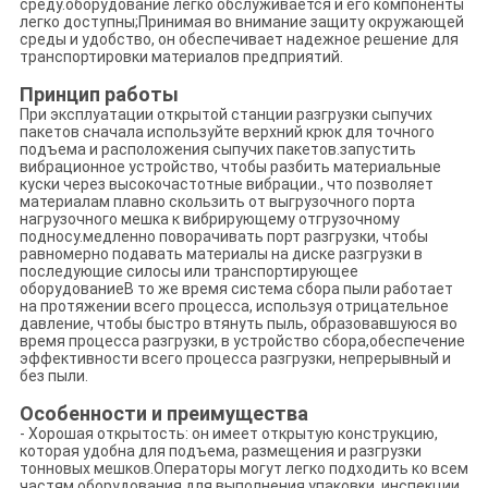
среду.оборудование легко обслуживается и его компоненты
легко доступны;Принимая во внимание защиту окружающей
среды и удобство, он обеспечивает надежное решение для
транспортировки материалов предприятий.
Принцип работы
При эксплуатации открытой станции разгрузки сыпучих
пакетов сначала используйте верхний крюк для точного
подъема и расположения сыпучих пакетов.запустить
вибрационное устройство, чтобы разбить материальные
куски через высокочастотные вибрации., что позволяет
материалам плавно скользить от выгрузочного порта
нагрузочного мешка к вибрирующему отгрузочному
подносу.медленно поворачивать порт разгрузки, чтобы
равномерно подавать материалы на диске разгрузки в
последующие силосы или транспортирующее
оборудованиеВ то же время система сбора пыли работает
на протяжении всего процесса, используя отрицательное
давление, чтобы быстро втянуть пыль, образовавшуюся во
время процесса разгрузки, в устройство сбора,обеспечение
эффективности всего процесса разгрузки, непрерывный и
без пыли.
Особенности и преимущества
- Хорошая открытость: он имеет открытую конструкцию,
которая удобна для подъема, размещения и разгрузки
тонновых мешков.Операторы могут легко подходить ко всем
частям оборудования для выполнения упаковки, инспекции