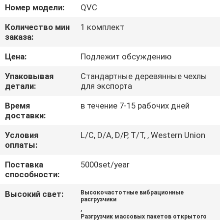
ПУТЕШЕСТВИЕ
Номер модели:
QVC
ФАБРИКИ
Количество мин
1 комплект
заказа:
ПРОВЕРКА
Цена:
Подлежит обсуждению
КАЧЕСТВА
Упаковывая
Стандартные деревянные чехлы
детали:
для экспорта
СВЯЖИТЕСЬ
Время
в течение 7-15 рабочих дней
доставки:
МЫ
Условия
L/C, D/A, D/P, T/T, , Western Union
оплаты:
СПРОСИТЕ
Поставка
5000set/year
ЦИТАТУ
способности:
Высокий свет:
Высокочастотные вибрационные
SITEMAP
расгрузчики
,
Разгрузчик массовых пакетов открытого