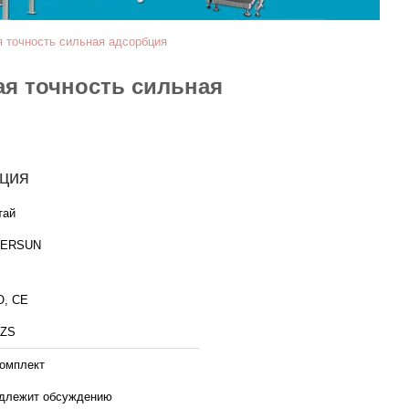
 точность сильная адсорбция
я точность сильная
ция
тай
ERSUN
O, CE
ZS
комплект
длежит обсуждению