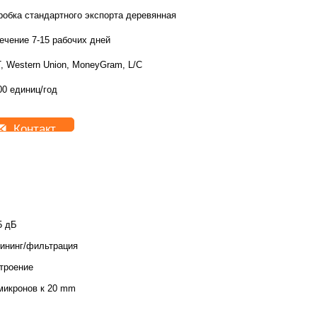
робка стандартного экспорта деревянная
течение 7-15 рабочих дней
T, Western Union, MoneyGram, L/C
00 единиц/год
Контакт
5 дБ
ининг/фильтрация
троение
микронов к 20 mm