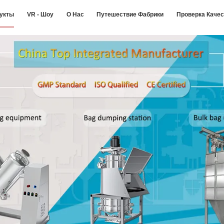
укты
VR - Шоу
О Нас
Путешествие Фабрики
Проверка Каче