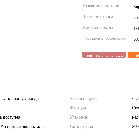
Упаковывая детали:
Ко
Время доставки:
в 
Условия оплаты:
T/
Поставка способности:
50
Лучшая цена
, стальное углерода
Уровень шума:
≤ 7
Функция:
Скр
а доступна
Упаковка:
нас
04 нержавеющая сталь,
Сеть экрана:
20 