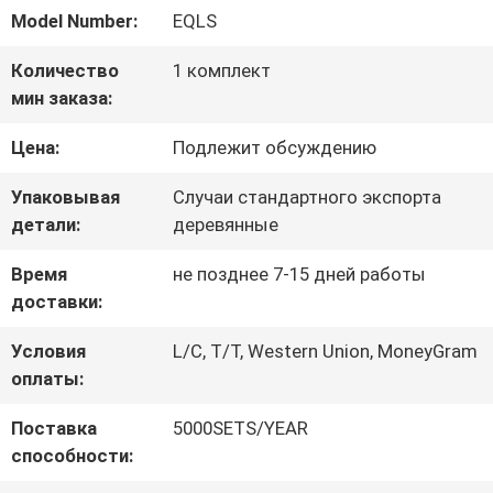
НАС
Model Number:
EQLS
Количество
1 комплект
ПУТЕШЕСТВИЕ
мин заказа:
ФАБРИКИ
Цена:
Подлежит обсуждению
Упаковывая
Случаи стандартного экспорта
ПРОВЕРКА
детали:
деревянные
КАЧЕСТВА
Время
не позднее 7-15 дней работы
доставки:
СВЯЖИТЕСЬ
Условия
L/C, T/T, Western Union, MoneyGram
оплаты:
МЫ
Поставка
5000SETS/YEAR
способности:
СПРОСИТЕ