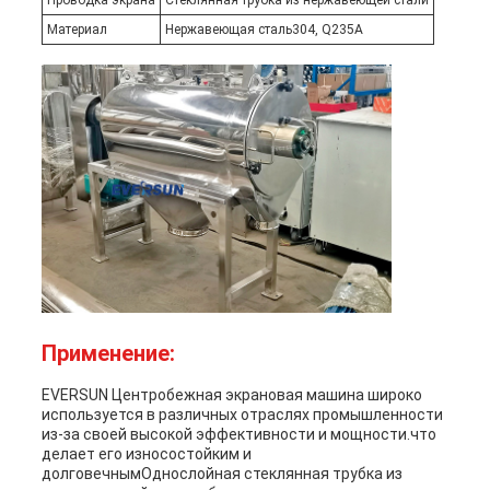
Проводка экрана
Стеклянная трубка из нержавеющей стали
Материал
Нержавеющая сталь304, Q235A
Применение:
EVERSUN Центробежная экрановая машина широко
используется в различных отраслях промышленности
из-за своей высокой эффективности и мощности.что
делает его износостойким и
долговечнымОднослойная стеклянная трубка из