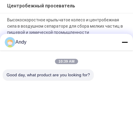
Центробежный просеватель
Высокоскоростное крыльчатое колесо и центробежная
сила в воздушном сепараторе для сбора мелких частиц в
пищевой и химической промышленности
Andy
Stainless Steel Explosion-proof Air-flow Sieve Powder
Screening Machine Air-flow Sorting Machine
10:39 AM
Простая эксплуатация и обслуживание Центробежный
фильтр с воздушным потоком для классификации
Good day, what product are you looking for?
сверхтонкого порошка в химической промышленности
Популярные категории
Все
Вибраторы 
Вращательная 
Машина Скрининга
Машина Скрининга