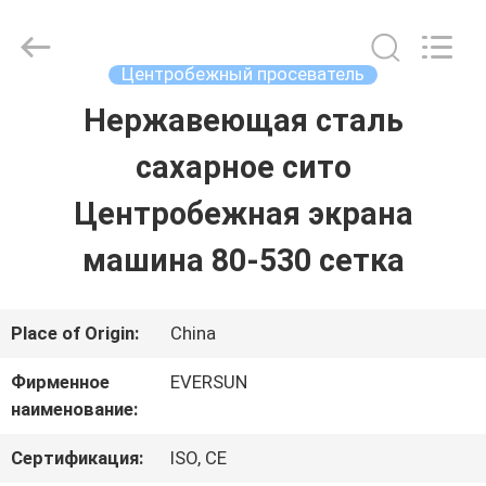
EVERSUN
Machinery
(Henan)
Co.,
Центробежный просеватель
Ltd.
All
Нержавеющая сталь
ДОМ
Rights
Reserved.
сахарное сито
ПРОДУКТЫ
Центробежная экрана
машина 80-530 сетка
VR
-
Place of Origin:
China
ШОУ
Фирменное
EVERSUN
наименование:
О
Сертификация:
ISO, CE