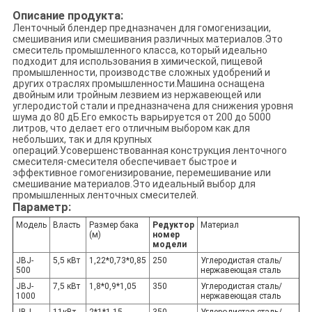
Описание продукта:
Ленточный блендер предназначен для гомогенизации,
смешивания или смешивания различных материалов.Это
смеситель промышленного класса, который идеально
подходит для использования в химической, пищевой
промышленности, производстве сложных удобрений и
других отраслях промышленности.Машина оснащена
двойным или тройным лезвием из нержавеющей или
углеродистой стали и предназначена для снижения уровня
шума до 80 дБ.Его емкость варьируется от 200 до 5000
литров, что делает его отличным выбором как для
небольших, так и для крупных
операций.Усовершенствованная конструкция ленточного
смесителя-смесителя обеспечивает быстрое и
эффективное гомогенизирование, перемешивание или
смешивание материалов.Это идеальный выбор для
промышленных ленточных смесителей.
Параметр:
Модель
Власть
Размер бака
Редуктор
Материал
(м)
номер
модели
JBJ-
5,5 кВт
1,22*0,73*0,85
250
Углеродистая сталь/
500
нержавеющая сталь
JBJ-
7,5 кВт
1,8*0,9*1,05
350
Углеродистая сталь/
1000
нержавеющая сталь