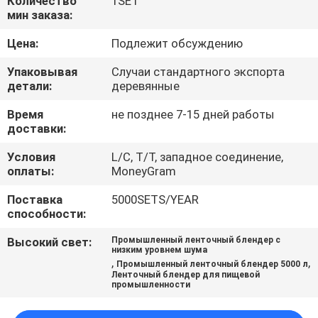
Количество
1SET
ПУТЕШЕСТВИЕ
мин заказа:
ФАБРИКИ
Цена:
Подлежит обсуждению
Упаковывая
Случаи стандартного экспорта
ПРОВЕРКА
детали:
деревянные
КАЧЕСТВА
Время
не позднее 7-15 дней работы
доставки:
СВЯЖИТЕСЬ
Условия
L/C, T/T, западное соединение,
МЫ
оплаты:
MoneyGram
Поставка
5000SETS/YEAR
способности:
СПРОСИТЕ
ЦИТАТУ
Высокий свет:
Промышленный ленточный блендер с
низким уровнем шума
,
,
Промышленный ленточный блендер 5000 л
Ленточный блендер для пищевой
SITEMAP
промышленности