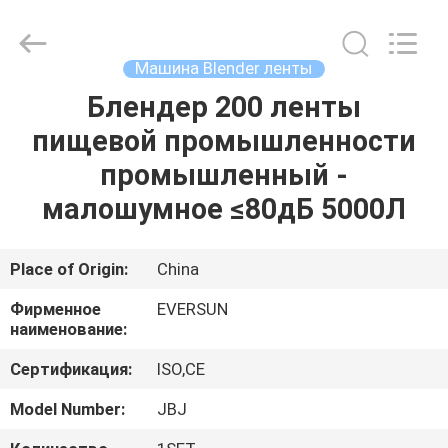
EVERSUN
Machinery
(Henan)
Co.,
Ltd.
Машина Blender ленты
All
Rights
Reserved.
Блендер 200 ленты
ДОМ
пищевой промышленности
ПРОДУКТЫ
промышленный -
малошумное ≤80дБ 5000Л
VR
-
Place of Origin:
China
ШОУ
Фирменное
EVERSUN
наименование:
О
Сертификация:
ISO,CE
НАС
Model Number:
JBJ