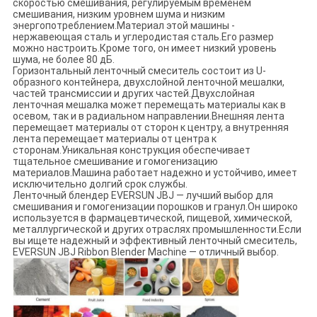
скоростью смешивания, регулируемым временем
смешивания, низким уровнем шума и низким
энергопотреблением.Материал этой машины -
нержавеющая сталь и углеродистая сталь.Его размер
можно настроить.Кроме того, он имеет низкий уровень
шума, не более 80 дБ.
Горизонтальный ленточный смеситель состоит из U-
образного контейнера, двухслойной ленточной мешалки,
частей трансмиссии и других частей.Двухслойная
ленточная мешалка может перемещать материалы как в
осевом, так и в радиальном направлении.Внешняя лента
перемещает материалы от сторон к центру, а внутренняя
лента перемещает материалы от центра к
сторонам.Уникальная конструкция обеспечивает
тщательное смешивание и гомогенизацию
материалов.Машина работает надежно и устойчиво, имеет
исключительно долгий срок службы.
Ленточный блендер EVERSUN JBJ — лучший выбор для
смешивания и гомогенизации порошков и гранул.Он широко
используется в фармацевтической, пищевой, химической,
металлургической и других отраслях промышленности.Если
вы ищете надежный и эффективный ленточный смеситель,
EVERSUN JBJ Ribbon Blender Machine — отличный выбор.