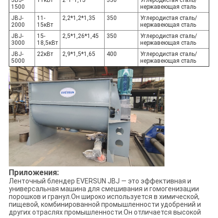
JBJ-
11кВт
2*1*1,15
350
Углеродистая сталь/
1500
нержавеющая сталь
JBJ-
11-
2,2*1,2*1,35
350
Углеродистая сталь/
2000
15кВт
нержавеющая сталь
JBJ-
15-
2,5*1,26*1,45
350
Углеродистая сталь/
3000
18,5кВт
нержавеющая сталь
JBJ-
22кВт
2,9*1,5*1,65
400
Углеродистая сталь/
5000
нержавеющая сталь
Приложения:
Ленточный блендер EVERSUN JBJ — это эффективная и
универсальная машина для смешивания и гомогенизации
порошков и гранул.Он широко используется в химической,
пищевой, комбинированной промышленности удобрений и
других отраслях промышленности.Он отличается высокой