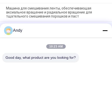
Машина для смешивания ленты, обеспечивающая
аксиальное вращение и радиальное вращение для
тщательного смешивания порошков и паст
Машина для смешивания ленты из нержавеющей стали с
Andy
системой управления PLC для настройки объема
промышленного смешивания
Машина с компактной структурой и плавной работой для
10:23 AM
обработки трудно смешиваемых агломерированных
материалов
Good day, what product are you looking for?
Популярные категории
Все
Вибраторы 
Вращательная 
Машина Скрининга
Машина Скрининга
Машина Скрининга 
Оптовый 
Тумблер
Выгружатель Сумки
Системы 
Машина Blender 