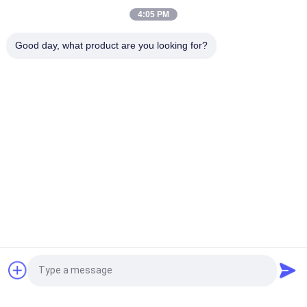
Высокопроизводительная скрининг-машина с
4:05 PM
многоуровневой классификацией размеров частиц и
стабильной работой с низким уровнем шума и
Good day, what product are you looking for?
предотвращением пыли
Популярные категории
Все
Вибраторы 
Вращательная 
Машина Скрининга
Машина Скрининга
Машина Скрининга 
Оптовый 
Тумблер
Выгружатель Сумки
Системы 
Машина Blender 
Транспортера 
Ленты
Вакуума
Порошок Фильтруя 
Машина 
Запрос Цитировать
Машину
Точильщика 
Pulverizer