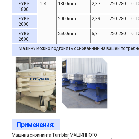
EYBS-
1-4
1800mm
2,37
220-280
0-1
1800
EYBS-
2000mm
2,89
220-280
0-1
2000
EYBS-
2600mm
5,3
220-280
0-1
2600
Машину можно подгонять основанный на вашей потребн
Применения:
Машина скрининга Tumbler МАШИННОГО