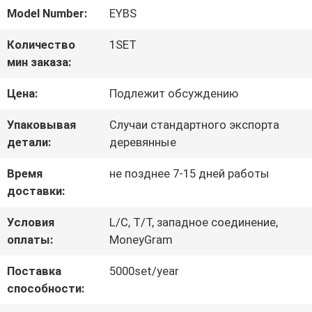
НАС
Model Number:
EYBS
Количество
1SET
ПУТЕШЕСТВИЕ
мин заказа:
ФАБРИКИ
Цена:
Подлежит обсуждению
Упаковывая
Случаи стандартного экспорта
ПРОВЕРКА
детали:
деревянные
КАЧЕСТВА
Время
не позднее 7-15 дней работы
доставки:
СВЯЖИТЕСЬ
Условия
L/C, T/T, западное соединение,
оплаты:
MoneyGram
МЫ
Поставка
5000set/year
способности:
СПРОСИТЕ