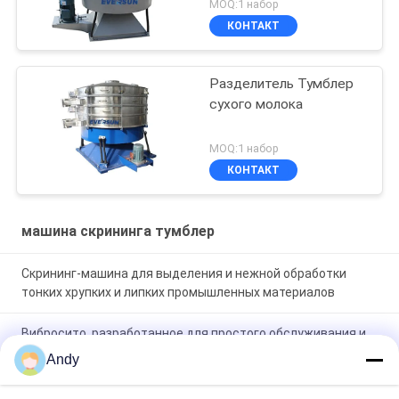
MOQ:1 набор
КОНТАКТ
Разделитель Тумблер
сухого молока
MOQ:1 набор
КОНТАКТ
машина скрининга тумблер
Скрининг-машина для выделения и нежной обработки
тонких хрупких и липких промышленных материалов
Вибросито, разработанное для простого обслуживания и
бережного просеивания хрупких, мелких и липких
Andy
материалов в промышленности