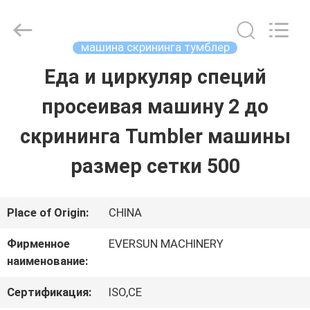
EVERSUN
Machinery
(Henan)
Co.,
машина скрининга тумблер
Ltd.
All
Еда и циркуляр специй
ДОМ
Rights
Reserved.
просеивая машину 2 до
ПРОДУКТЫ
скрининга Tumbler машины
размер сетки 500
VR
-
Place of Origin:
CHINA
ШОУ
Фирменное
EVERSUN MACHINERY
наименование:
О
Сертификация:
ISO,CE