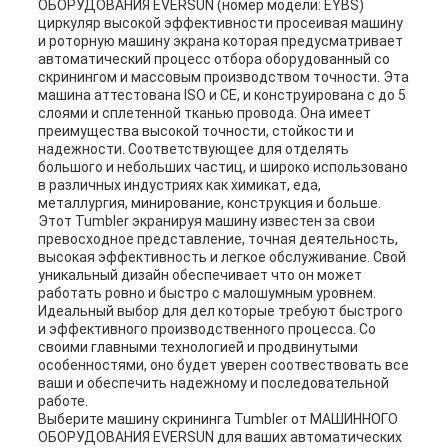
ОБОРУДОВАНИЯ EVERSUN (номер модели: EYBS)
циркуляр высокой эффективности просеивая машину
и роторную машину экрана которая предусматривает
автоматический процесс отбора оборудованный со
скринингом и массовым производством точности. Эта
машина аттестована ISO и CE, и конструирована с до 5
слоями и сплетенной тканью провода. Она имеет
преимущества высокой точности, стойкости и
надежности. Соответствующее для отделять
большого и небольших частиц, и широко использовано
в различных индустриях как химикат, еда,
металлургия, минирование, конструкция и больше.
Этот Tumbler экранируя машину известен за свои
превосходное представление, точная деятельность,
высокая эффективность и легкое обслуживание. Свой
уникальный дизайн обеспечивает что он может
работать ровно и быстро с малошумным уровнем.
Идеальный выбор для дел которые требуют быстрого
и эффективного производственного процесса. Со
своими главными технологией и продвинутыми
особенностями, оно будет уверен соотвествовать все
ваши и обеспечить надежному и последовательной
работе.
Выберите машину скрининга Tumbler от МАШИННОГО
ОБОРУДОВАНИЯ EVERSUN для ваших автоматических