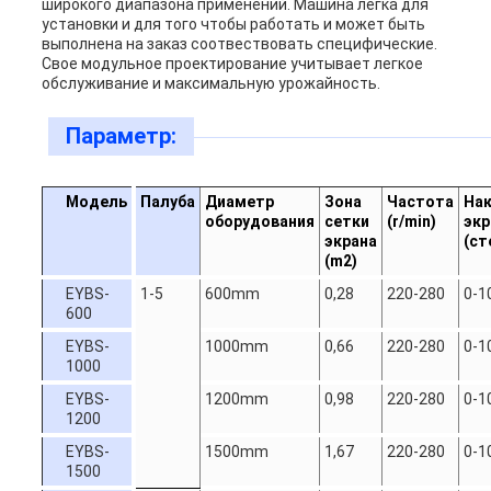
широкого диапазона применений. Машина легка для
установки и для того чтобы работать и может быть
выполнена на заказ соотвествовать специфические.
Свое модульное проектирование учитывает легкое
обслуживание и максимальную урожайность.
Параметр:
Модель
Палуба
Диаметр
Зона
Частота
На
оборудования
сетки
(r/min)
экр
экрана
(
ст
(m2)
EYBS-
1-5
600mm
0,28
220-280
0-1
600
EYBS-
1000mm
0,66
220-280
0-1
1000
EYBS-
1200mm
0,98
220-280
0-1
1200
EYBS-
1500mm
1,67
220-280
0-1
1500