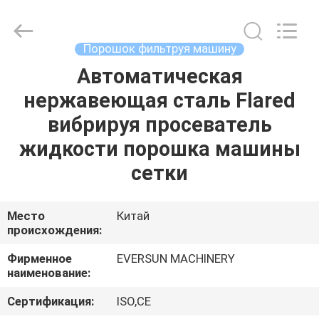
EVERSUN
Machinery
(Henan)
Co.,
Ltd.
Порошок фильтруя машину
All
Rights
Reserved.
Автоматическая
ДОМ
нержавеющая сталь Flared
ПРОДУКТЫ
вибрируя просеватель
жидкости порошка машины
VR
сетки
-
ШОУ
Место
Китай
происхождения:
О
Фирменное
EVERSUN MACHINERY
наименование:
НАС
Сертификация:
ISO,CE