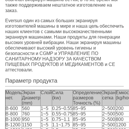
также поддерживаем нештатное изготовление на
заказ.
Eversun один из самых больших экранируя
изготовителей машины в мире и наша цель обеспечить
наших клиентов с самыми высококачественными
экранируя машинами. Наши продукты для генерации
высоких уровней вибрации. Наши экранируя машины
обеспечивают высокий уровень гигиены и
безопасности и CGMP и УПРАВЛЕНИЕ ПО
САНИТАРНОМУ НАДЗОРУ ЗА КАЧЕСТВОМ
ПИЩЕВЫХ ПРОДУКТОВ И МЕДИКАМЕНТОВ и CE
аттестовали.
Параметр продукта
Модель
Экран
Слой
Сила
Определение
Экран
Емкос
нет.
Диаметр
(kw)
размеров
сетка
(kg/ho
(mm)
Точность (%)
B-600
560
1~5
0.25~0.55
85~95
2~500
200
B-800
760
1~5
0.55~0.75
85~95
2~500
500
B-1000
950
1~5
0.75~1.1
85~95
2~500
800
B-1200
1150
1~5
1.1~1.75
85~95
2~500
1200