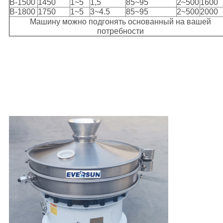
B-1500
1450
1~5
1,5
85~95
2~500
1600
B-1800
1750
1~5
3~4.5
85~95
2~500
2000
Машину можно подгонять основанный на вашей
потребности