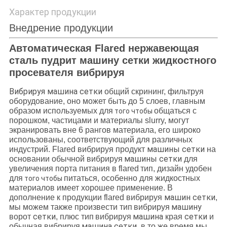
Характер продукции
Внедрение продукции
Автоматическая Flared нержавеющая
сталь пудрит машину сетки жидкостного
просевателя вибрируя
Вибрируя машина сетки
общий скрининг, фильтруя
оборудование, оно может быть до 5 слоев, главным
образом используемых для
общаться с
того чтобы
порошком, частицами и материалы slurry, могут
экранировать вне 6 рангов материала, его широко
использованы, соответствующий для различных
машины сетки
индустрий. Flared
вибрируя продукт
на
машины сетки
основании обычной
вибрируя
для
увеличения порта питания в
flared
тип, дизайн удобен
для
питаться, особенно для жидкостных
того чтобы
материалов имеет хорошее применение. В
машин сетки
дополнение к продукции flared
вибрируя
,
машину
мы можем также произвести тип
вибрируя
сетки
машина
сетки
ворот
, плюс тип
вибрируя
края
и
машина сетки
обычная
вибрируя
, в то же время мы