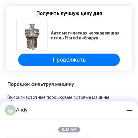
Получить лучшую цену для
Автоматическая нержавеющая
сталь Flared вибрируя
просеватель жидкости
порошка машины сетки
Продолжать
Порошок фильтруя машину
Высокочастотные порошковые ситовые машины
оборудование для классификации с нейлоновым экраном
Andy
Машины для сепарации порошка высокой мощности с 1-5
слоями
8:13 AM
200-2000 кг/час Система скрининга вибрирующего
порошка