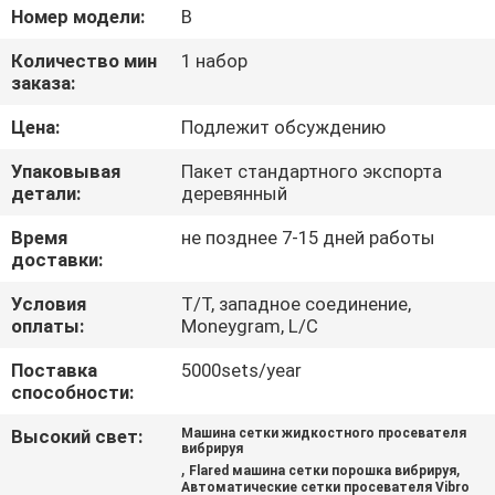
ПУТЕШЕСТВИЕ
Номер модели:
B
ФАБРИКИ
Количество мин
1 набор
заказа:
ПРОВЕРКА
Цена:
Подлежит обсуждению
КАЧЕСТВА
Упаковывая
Пакет стандартного экспорта
детали:
деревянный
СВЯЖИТЕСЬ
Время
не позднее 7-15 дней работы
доставки:
МЫ
Условия
T/T, западное соединение,
оплаты:
Moneygram, L/C
СПРОСИТЕ
Поставка
5000sets/year
ЦИТАТУ
способности:
Высокий свет:
Машина сетки жидкостного просевателя
SITEMAP
вибрируя
,
,
Flared машина сетки порошка вибрируя
Автоматические сетки просевателя Vibro