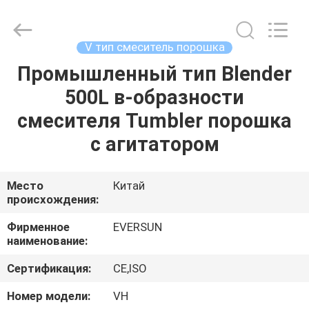
EVERSUN
Machinery
(Henan)
Co.,
Ltd.
V тип смеситель порошка
All
Rights
Reserved.
Промышленный тип Blender
ДОМ
500L в-образности
ПРОДУКТЫ
смесителя Tumbler порошка
с агитатором
VR
-
Место
Китай
происхождения:
ШОУ
Фирменное
EVERSUN
наименование:
О
Сертификация:
CE,ISO
НАС
Номер модели:
VH