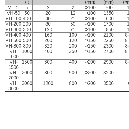
(l)
(mm)
(mm)
(r/
VH-5
5
2
2
Ф100
700
VH-50
50
20
12
Ф100
1350
VH-100
400
40
25
Ф100
1600
VH-200
200
80
50
Ф100
1700
VH-300
300
120
75
Ф100
1850
VH-400
400
160
100
Ф100
2100
8
VH-500
500
200
120
Ф150
2250
8
VH-800
800
320
200
Ф150
2300
8
VH-
1000
400
250
Ф150
2700
8
1000
VH-
1500
600
400
Ф200
2900
8
1500
VH-
2000
800
500
Ф200
3200
2000
VH-
3000
1200
800
Ф200
3500
3000