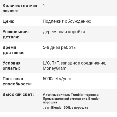
ПУТЕШЕСТВИЕ
Количество мин
1
заказа:
ФАБРИКИ
Цена:
Подлежит обсуждению
ПРОВЕРКА
Упаковывая
деревянная коробка
КАЧЕСТВА
детали:
Время
5-8 дней работы
доставки:
СВЯЖИТЕСЬ
МЫ
Условия
L/C, T/T, западное соединение,
оплаты:
MoneyGram
Поставка
5000sets/year
СПРОСИТЕ
способности:
ЦИТАТУ
Высокий свет:
,
V тип смеситель Tumbler порошка
Промышленный смеситель Blender
порошка
SITEMAP
,
тип Blender 500L v порошка