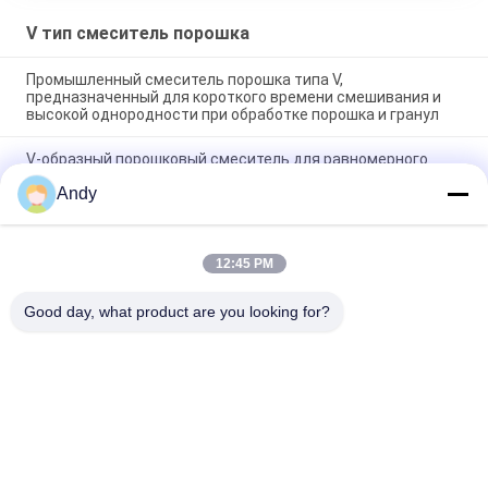
V тип смеситель порошка
Промышленный смеситель порошка типа V,
предназначенный для короткого времени смешивания и
высокой однородности при обработке порошка и гранул
V-образный порошковый смеситель для равномерного
смешивания сухих порошков в пищевой и химической
Andy
промышленности с гладкой внутренней стенкой и легкой
очисткой
V-образный порошковый смеситель. Высокая
12:45 PM
однородность смешивания и отсутствие мертвых зон для
фармацевтической и химической промышленности
Good day, what product are you looking for?
Популярные категории
Все
Вибраторы 
Вращательная 
Машина Скрининга
Машина Скрининга
Машина Скрининга 
Оптовый 