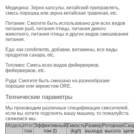
Медицина: Зерно капсулы, китайский приправлять,
смесь порошка или зерна китайская травяная, etc.
Питание: Смогите быть использовано для всех видов
питания рыб, питания птицы, питания дикого
животного, питания птицы и других видов смешивания
питания.
Еда: как condiments, добавки, витамины, все виды
продуктов сахара, etc.
Топливо: Смесь всех видов фейерверков,
фейерверков, etc.
Руда: Смогите быть смешано на разнообразие
порошке или зернистом ORE.
Технические параметры
Мы производим различные спецификации смесителей,
если вы хотите подгонять вашу машину, то пожалуйста
свяжемся мы.
Модель
Итог
Эффективный
Емкость
Размер
Роторная
Ско
том
том (l)
(kg/t)
выхода
высота
цил