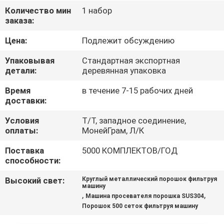
ПУТЕШЕСТВИЕ
Количество мин
1 набор
заказа:
ФАБРИКИ
Цена:
Подлежит обсуждению
ПРОВЕРКА
Упаковывая
Стандартная экспортная
КАЧЕСТВА
детали:
деревянная упаковка
Время
в течение 7-15 рабочих дней
доставки:
СВЯЖИТЕСЬ
МЫ
Условия
Т/Т, западное соединение,
оплаты:
МонейГрам, Л/К
Поставка
5000 КОМПЛЕКТОВ/ГОД
СПРОСИТЕ
способности:
ЦИТАТУ
Высокий свет:
Круглый металлический порошок фильтруя
машину
,
,
Машина просевателя порошка SUS304
SITEMAP
Порошок 500 сеток фильтруя машину