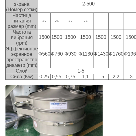
2-500
экрана
(Номер сетки)
Частица
питания
<>
<>
<>
<>
размер (mm)
Частота
1500
1500
1500
1500
1500
1500
150
вибрация
(rpm)
Эффективное
Φ560
Φ760
Φ930
Φ1130
Φ1430
Φ1760
Φ196
экранное
пространство
диаметр (mm)
Слой
1-5
Сила (Kw)
0,25
0,55
0,75
1,1
1,5
2,2
3