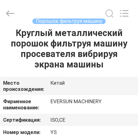
EVERSUN
Machinery
(Henan)
Co.,
Ltd.
Порошок фильтруя машину
All
Rights
Reserved.
Круглый металлический
ДОМ
порошок фильтруя машину
ПРОДУКТЫ
просевателя вибрируя
экрана машины
VR
-
Место
Китай
происхождения:
ШОУ
Фирменное
EVERSUN MACHINERY
наименование:
О
Сертификация:
ISO,CE
НАС
Номер модели:
YS