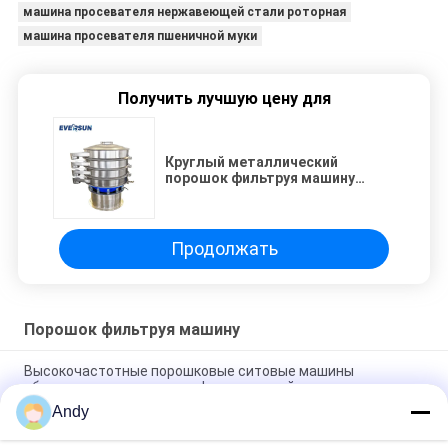
машина просевателя нержавеющей стали роторная
машина просевателя пшеничной муки
Получить лучшую цену для
Круглый металлический
порошок фильтруя машину
просевателя вибрируя экрана
машины
Продолжать
Порошок фильтруя машину
Высокочастотные порошковые ситовые машины
оборудование для классификации с нейлоновым экраном
Andy
Машины для сепарации порошка высокой мощности с 1-5
слоями