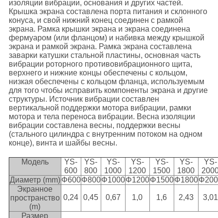
изоляции вибрации, основания и других частей.
Крышка экрана составлена порта питания и склонного
конуса, и свой нижний конец соединен с рамкой
экрана. Рамка крышки экрана и экрана соединена
фермуаром (или фланцом) и набивка между крышкой
экрана и рамкой экрана. Рамка экрана составлена
заварки катушки стальной пластины, основная часть
вибрации роторного противовибрационного щита,
верхнего и нижние концы обеспечены с кольцом,
низкая обеспечены с кольцом фланца, используемым
для того чтобы исправить компоненты экрана и другие
структуры. Источник вибрации составлен
вертикальной поддержки мотора вибрации, рамки
мотора и тела переноса вибрации. Весна изоляции
вибрации составлена весны, поддержки весны
(стального цилиндра с внутренним потоком на одном
конце), винта и шайбы весны.
Модель
YS-
YS-
YS-
YS-
YS-
YS-
YS-
600
800
1000
1200
1500
1800
200
Диаметр (mm)
Φ600
Φ800
Φ1000
Φ1200
Φ1500
Φ1800
Φ200
Экранное
0,24
0,45
0,67
1,0
1,6
2,43
3,01
пространство
(m)
Размер