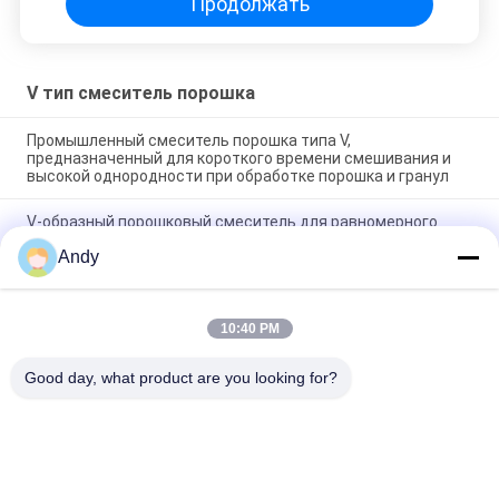
Продолжать
V тип смеситель порошка
Промышленный смеситель порошка типа V,
предназначенный для короткого времени смешивания и
высокой однородности при обработке порошка и гранул
V-образный порошковый смеситель для равномерного
смешивания сухих порошков в пищевой и химической
Andy
промышленности с гладкой внутренней стенкой и легкой
очисткой
V-образный порошковый смеситель. Высокая
10:40 PM
однородность смешивания и отсутствие мертвых зон для
фармацевтической и химической промышленности
Good day, what product are you looking for?
Популярные категории
Все
Вибраторы 
Вращательная 