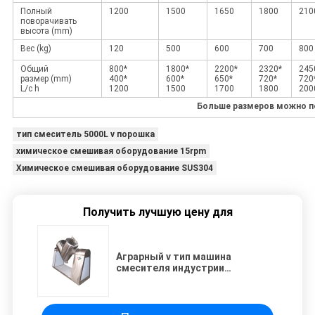
Полный
1200
1500
1650
1800
210
поворачивать
высота (mm)
Вес (kg)
120
500
600
700
800
Общий
800*
1800*
2200*
2320*
245
размер (mm)
400*
600*
650*
720*
720
L/с h
1200
1500
1700
1800
200
Больше размеров можно п
тип смеситель 5000L v порошка
химическое смешивая оборудование 15rpm
Химическое смешивая оборудование SUS304
Получить лучшую цену для
Аграрный v тип машина
смесителя индустрии
смесителя 2L порошка твердая