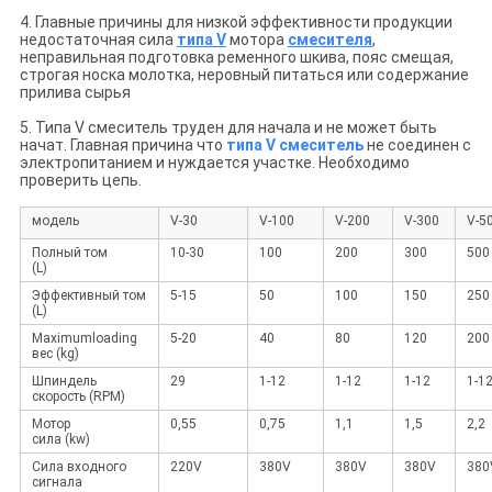
4. Главные причины для низкой эффективности продукции
недостаточная сила
типа V
мотора
смесителя
,
неправильная подготовка ременного шкива, пояс смещая,
строгая носка молотка, неровный питаться или содержание
прилива сырья
5. Типа V смеситель труден для начала и не может быть
начат. Главная причина что
типа V смеситель
не соединен с
электропитанием и нуждается участке. Необходимо
проверить цепь.
модель
V-30
V-100
V-200
V-300
V-5
Полный том
10-30
100
200
300
500
(L)
Эффективный том
5-15
50
100
150
250
(L)
Maximumloading
5-20
40
80
120
200
вес (kg)
Шпиндель
29
1-12
1-12
1-12
1-1
скорость (RPM)
Мотор
0,55
0,75
1,1
1,5
2,2
сила (kw)
Сила входного
220V
380V
380V
380V
380
сигнала