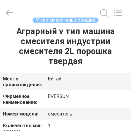
EVERSUN
Machinery
(Henan)
Co.,
Ltd.
V тип смеситель порошка
All
Rights
Reserved.
Аграрный v тип машина
ДОМ
смесителя индустрии
ПРОДУКТЫ
смесителя 2L порошка
твердая
VR
-
Место
Китай
происхождения:
ШОУ
Фирменное
EVERSUN
наименование:
О
Номер модели:
смеситель
НАС
Количество мин
1