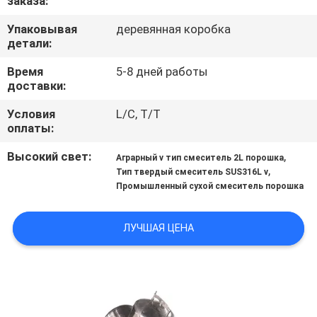
заказа:
ПУТЕШЕСТВИЕ
Упаковывая
деревянная коробка
ФАБРИКИ
детали:
Время
5-8 дней работы
ПРОВЕРКА
доставки:
КАЧЕСТВА
Условия
L/C, T/T
оплаты:
СВЯЖИТЕСЬ
Высокий свет:
,
Аграрный v тип смеситель 2L порошка
МЫ
,
Тип твердый смеситель SUS316L v
Промышленный сухой смеситель порошка
СПРОСИТЕ
ЛУЧШАЯ ЦЕНА
ЦИТАТУ
SITEMAP