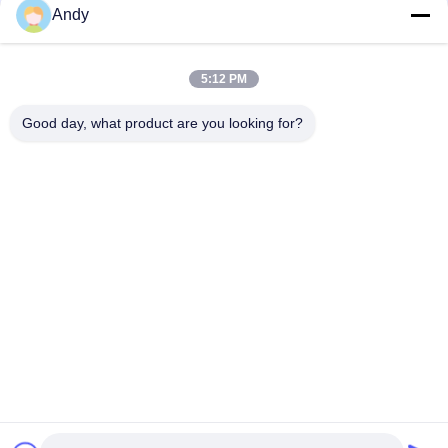
Andy
спиральное движение материала по поверхности сита для
разделения мелких и крупных материалов
Вибрационная просеивающая машина с трехмерной
5:12 PM
траекторией движения для просеивания сыпучих и
порошкообразных материалов
Good day, what product are you looking for?
Популярные категории
Все
Вибраторы 
Вращательная 
Машина Скрининга
Машина Скрининга
Машина Скрининга 
Оптовый 
Тумблер
Выгружатель Сумки
Системы 
Машина Blender 
Транспортера 
Ленты
Вакуума
Порошок Фильтруя 
Машина 
Машину
Точильщика 
Pulverizer