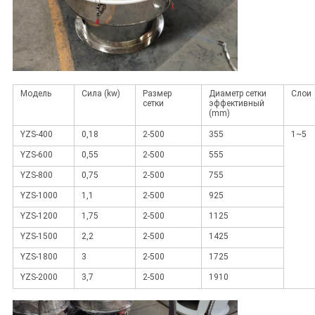
Модель
Сила (kw)
Размер
Диаметр сетки
Слои
сетки
эффективный
(mm)
YZS-400
0,18
2-500
355
1~5
YZS-600
0,55
2-500
555
YZS-800
0,75
2-500
755
YZS-1000
1,1
2-500
925
YZS-1200
1,75
2-500
1125
YZS-1500
2,2
2-500
1425
YZS-1800
3
2-500
1725
YZS-2000
3,7
2-500
1910