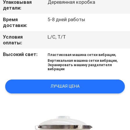
Упаковывая
Деревянная коробка
ПУТЕШЕСТВИЕ
детали:
ФАБРИКИ
Время
5-8 дней работы
доставки:
ПРОВЕРКА
Условия
L/C, T/T
КАЧЕСТВА
оплаты:
Высокий свет:
,
Пластиковая машина сетки вибрации
СВЯЖИТЕСЬ
,
Вертикальная машина сетки вибрации
Экранировать машину разделителя
МЫ
вибрации
ЛУЧШАЯ ЦЕНА
СПРОСИТЕ
ЦИТАТУ
SITEMAP