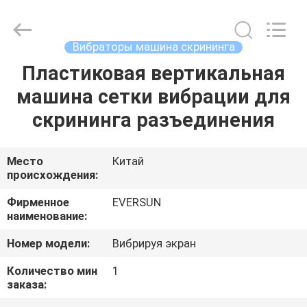
EVERSUN
Machinery
(Henan)
Co.,
Ltd.
Вибраторы машина скрининга
All
Rights
Reserved.
Пластиковая вертикальная
ДОМ
машина сетки вибрации для
ПРОДУКТЫ
скрининга разъединения
VR
Место
Китай
происхождения:
-
ШОУ
Фирменное
EVERSUN
наименование:
Номер модели:
Вибрируя экран
О
НАС
Количество мин
1
заказа: