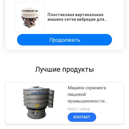
Пластиковая вертикальная
машина сетки вибрации для
скрининга разъединения
Продолжать
Лучшие продукты
Машина скрининга
пищевой
промышленности
Вибраторы
MOQ:1 набор
КОНТАКТ