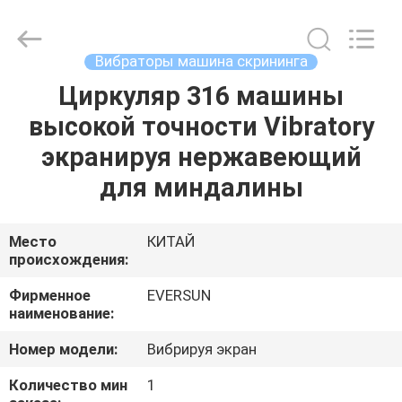
EVERSUN
Machinery
(Henan)
Co.,
Ltd.
Вибраторы машина скрининга
All
Rights
Reserved.
Циркуляр 316 машины
ДОМ
высокой точности Vibratory
ПРОДУКТЫ
экранируя нержавеющий
для миндалины
VR
-
Место
КИТАЙ
происхождения:
ШОУ
Фирменное
EVERSUN
наименование:
О
Номер модели:
Вибрируя экран
НАС
Количество мин
1