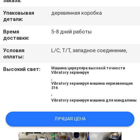
заказа:
ПУТЕШЕСТВИЕ
Упаковывая
деревянная коробка
ФАБРИКИ
детали:
Время
5-8 дней работы
ПРОВЕРКА
доставки:
КАЧЕСТВА
Условия
L/C, T/T, западное соединение,
оплаты:
СВЯЖИТЕСЬ
Высокий свет:
Машина циркуляра высокой точности
Vibratory экранируя
МЫ
,
Vibratory экранируя машина нержавеющие
316
,
СПРОСИТЕ
Vibratory экранируя машина для миндалины
ЦИТАТУ
ЛУЧШАЯ ЦЕНА
SITEMAP