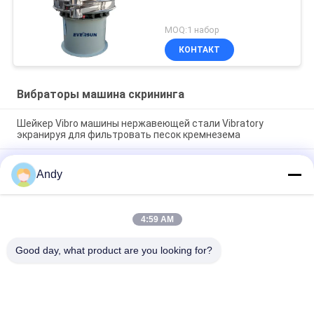
MOQ:1 набор
КОНТАКТ
Вибраторы машина скрининга
Шейкер Vibro машины нержавеющей стали Vibratory
экранируя для фильтровать песок кремнезема
Вибрационная просеивающая машина, использующая
Andy
спиральное движение материала по поверхности сита для
разделения мелких и крупных материалов
Вибрационная просеивающая машина с трехмерной
4:59 AM
траекторией движения для просеивания сыпучих и
порошкообразных материалов
Good day, what product are you looking for?
Популярные категории
Все