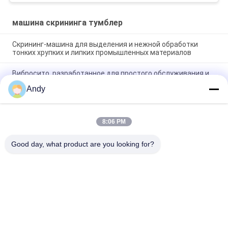
машина скрининга тумблер
Скрининг-машина для выделения и нежной обработки
тонких хрупких и липких промышленных материалов
Вибросито, разработанное для простого обслуживания и
бережного просеивания хрупких, мелких и липких
Andy
материалов в промышленности
Высокопроизводительная скрининг-машина с
многоуровневой классификацией размеров частиц и
8:06 PM
стабильной работой с низким уровнем шума и
предотвращением пыли
Good day, what product are you looking for?
Популярные категории
Все
Вибраторы 
Вращательная 
Машина Скрининга
Машина Скрининга
Машина Скрининга 
Оптовый 