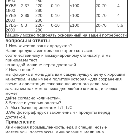
1500
280
EYBS-
2,37
220-
0-10
≤100
20-70
4
1800
280
EYBS-
2,89
220-
0-10
≤100
20-70
4
2000
280
EYBS-
5,3
220-
0-10
≤100
20-70
5,5
2600
280
Машину можно подгонять основанный на вашей потребности
вопросы и ответы
1.How качество ваших продуктов?
Наши продукты изготовлены строго согласно
соотечественнику и международному стандарту, и мы
принимаем тест
на каждой машине перед доставкой.
2.How о цене?
мы фабрика и мочь дать вам самую лучшую цену с хорошим
качеством, и мы имеем политику которая «для сохранения
время и ориентация совершенно честного дела, мы
закавычим как можно ниже для любого клиента, и скидка
может
дайте согласно количеству».
3.Service и условия оплаты?
A. Мы обычно принимаем T/T, L/C;
B.We фотографируют законченный - продукты перед
доставкой.
Применение
Химическая промышленность, еда и специи, новые
материалы, пластмассы, минирование, медицина,