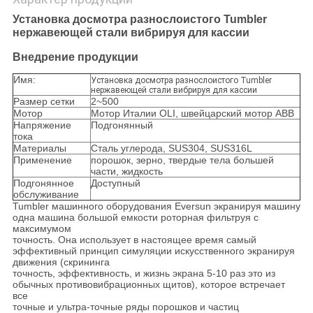
Установка досмотра разнослоистого Tumbler
нержавеющей стали вибрируя для кассии
Внедрение продукции
Имя:
Установка досмотра разнослоистого Tumbler
нержавеющей стали вибрируя для кассии
Размер сетки
2~500
Мотор
Мотор Италии OLI, швейцарский мотор ABB
Напряжение
Подгонянный
тока
Материалы
Сталь углерода, SUS304, SUS316L
Применение
порошок, зерно, твердые тела большей
части, жидкость
Подгонянное
Доступный
обслуживание
Tumbler машинного оборудования Eversun экранируя машину
одна машина большой емкости роторная фильтруя с
максимумом
точность. Она использует в настоящее время самый
эффективный принцип симуляции искусственного экранируя
движения (скрининга
точность, эффективность, и жизнь экрана 5-10 раз это из
обычных противовибрационных щитов), которое встречает
все
точные и ультра-точные ряды порошков и частиц