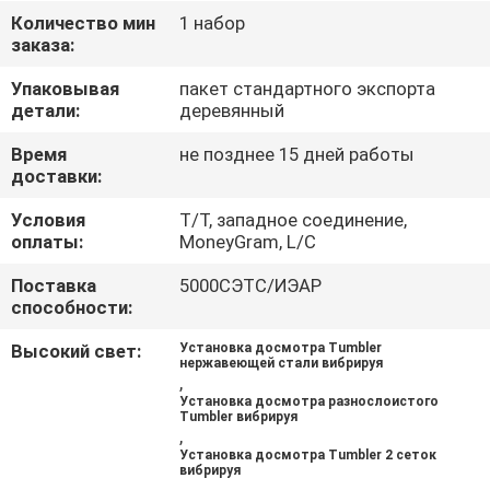
ПУТЕШЕСТВИЕ
Количество мин
1 набор
заказа:
ФАБРИКИ
Упаковывая
пакет стандартного экспорта
детали:
деревянный
ПРОВЕРКА
КАЧЕСТВА
Время
не позднее 15 дней работы
доставки:
Условия
T/T, западное соединение,
СВЯЖИТЕСЬ
оплаты:
MoneyGram, L/C
МЫ
Поставка
5000СЭТС/ИЭАР
способности:
СПРОСИТЕ
Высокий свет:
Установка досмотра Tumbler
нержавеющей стали вибрируя
ЦИТАТУ
,
Установка досмотра разнослоистого
Tumbler вибрируя
,
SITEMAP
Установка досмотра Tumbler 2 сеток
вибрируя