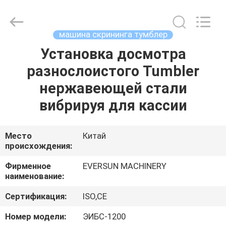
EVERSUN
Machinery
(Henan)
Co.,
Ltd.
машина скрининга тумблер
All
Rights
Reserved.
Установка досмотра
ДОМ
разнослоистого Tumbler
ПРОДУКТЫ
нержавеющей стали
вибрируя для кассии
VR
-
Место
Китай
происхождения:
ШОУ
Фирменное
EVERSUN MACHINERY
наименование:
О
Сертификация:
ISO,CE
НАС
Номер модели:
ЭИБС-1200