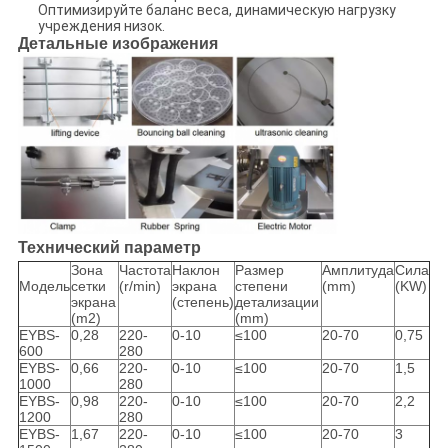
Оптимизируйте баланс веса, динамическую нагрузку
учреждения низок.
Детальные изображения
Технический параметр
Зона
Частота
Наклон
Размер
Амплитуда
Сила
Модель
сетки
(r/min)
экрана
степени
(mm)
(KW)
экрана
(степень)
детализации
(m2)
(mm)
EYBS-
0,28
220-
0-10
≤100
20-70
0,75
600
280
EYBS-
0,66
220-
0-10
≤100
20-70
1,5
1000
280
EYBS-
0,98
220-
0-10
≤100
20-70
2,2
1200
280
EYBS-
1,67
220-
0-10
≤100
20-70
3