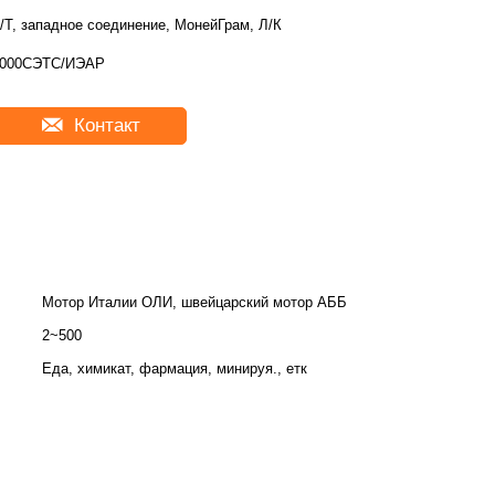
/Т, западное соединение, МонейГрам, Л/К
000СЭТС/ИЭАР
Контакт
Мотор Италии ОЛИ, швейцарский мотор АББ
2~500
Еда, химикат, фармация, минируя., етк