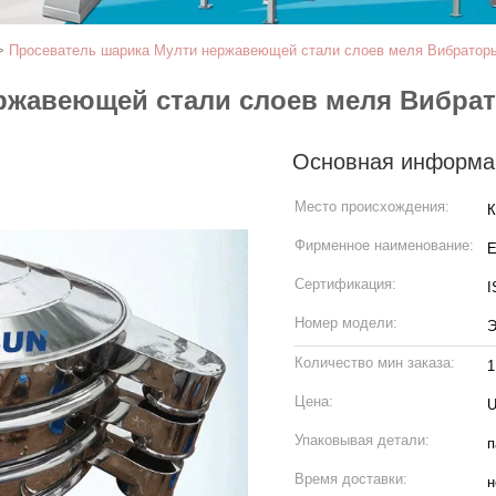
>
Просеватель шарика Мулти нержавеющей стали слоев меля Вибратор
ржавеющей стали слоев меля Вибра
Основная информа
Место происхождения:
К
Фирменное наименование:
Сертификация:
I
Номер модели:
Э
Количество мин заказа:
1
Цена:
U
Упаковывая детали:
п
Время доставки:
н