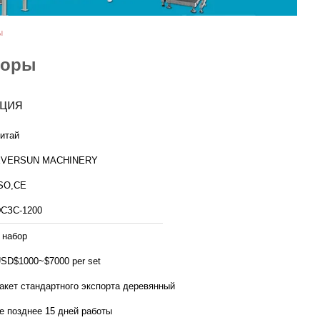
ы
торы
ция
итай
EVERSUN MACHINERY
SO,CE
СЗС-1200
 набор
SD$1000~$7000 per set
акет стандартного экспорта деревянный
е позднее 15 дней работы