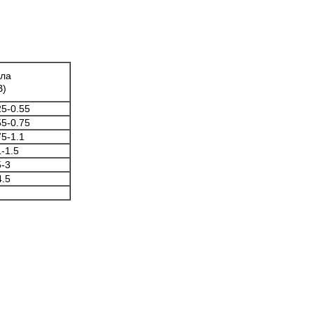
ла
В)
25-0.55
55-0.75
75-1.1
1-1.5
5-3
4.5