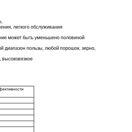
ы.
жения, легкого обслуживания
ение может быть уменьшено половиной
ий диапазон пользы, любой порошок, зерно,
, высоковязкое
фективности