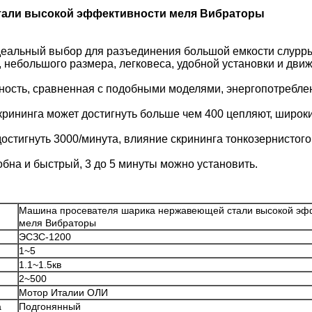
тали высокой эффективности меля Вибраторы
деальный выбор для разъединения большой емкости слурр
ы, небольшого размера, легковеса, удобной установки и дви
ность, сравненная с подобными моделями, энергопотребл
скрининга может достигнуть больше чем 400 цепляют, широк
достигнуть 3000/минута, влияние скрининга тонкозернистого
добна и быстрый, 3 до 5 минуты можно установить.
Машина просевателя шарика нержавеющей стали высокой эф
меля Вибраторы
ЭСЗС-1200
1~5
1.1~1.5кв
2~500
Мотор Италии ОЛИ
а
Подгонянный