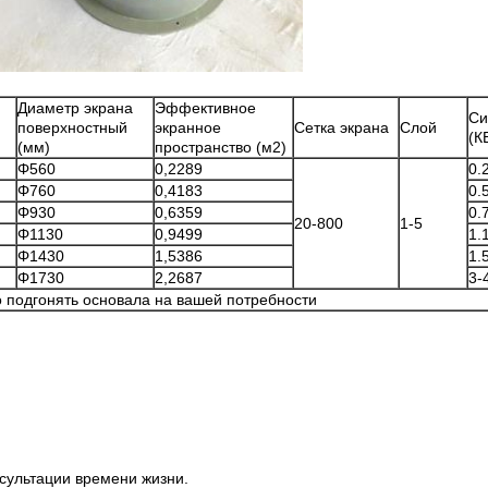
Диаметр экрана
Эффективное
Си
поверхностный
экранное
Сетка экрана
Слой
(К
(мм)
пространство (м2)
Φ560
0,2289
0.
Φ760
0,4183
0.
Φ930
0,6359
0.
20-800
1-5
Φ1130
0,9499
1.
Φ1430
1,5386
1.
Φ1730
2,2687
3-
подгонять основала на вашей потребности
нсультации времени жизни.