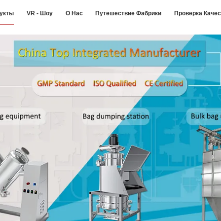
укты
VR - Шоу
О Нас
Путешествие Фабрики
Проверка Каче