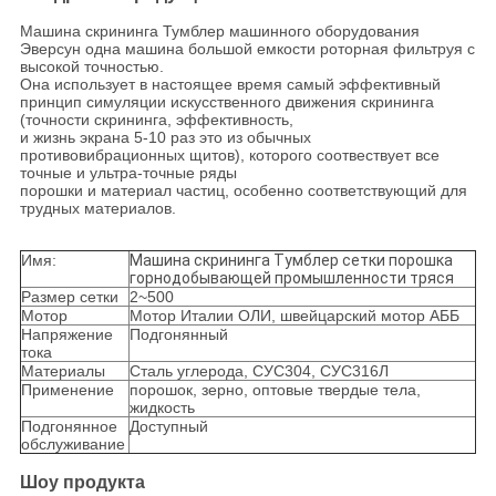
Машина скрининга Тумблер машинного оборудования
Эверсун одна машина большой емкости роторная фильтруя с
высокой точностью.
Она использует в настоящее время самый эффективный
принцип симуляции искусственного движения скрининга
(точности скрининга, эффективность,
и жизнь экрана 5-10 раз это из обычных
противовибрационных щитов), которого соотвествует все
точные и ультра-точные ряды
порошки и материал частиц, особенно соответствующий для
трудных материалов.
Имя:
Машина скрининга Тумблер сетки порошка
горнодобывающей промышленности тряся
Размер сетки
2~500
Мотор
Мотор Италии ОЛИ, швейцарский мотор АББ
Напряжение
Подгонянный
тока
Материалы
Сталь углерода, СУС304, СУС316Л
Применение
порошок, зерно, оптовые твердые тела,
жидкость
Подгонянное
Доступный
обслуживание
Шоу продукта