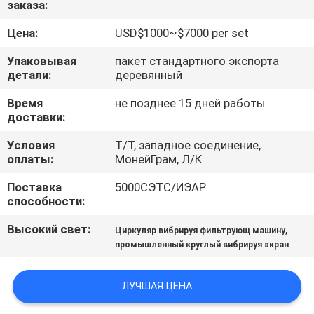
заказа:
ПУТЕШЕСТВИЕ
ФАБРИКИ
Цена:
USD$1000~$7000 per set
Упаковывая
пакет стандартного экспорта
ПРОВЕРКА
детали:
деревянный
КАЧЕСТВА
Время
не позднее 15 дней работы
доставки:
СВЯЖИТЕСЬ
Условия
Т/Т, западное соединение,
оплаты:
МонейГрам, Л/К
МЫ
Поставка
5000СЭТС/ИЭАР
способности:
СПРОСИТЕ
Высокий свет:
,
Циркуляр вибрируя фильтрующ машину
ЦИТАТУ
промышленный круглый вибрируя экран
SITEMAP
ЛУЧШАЯ ЦЕНА