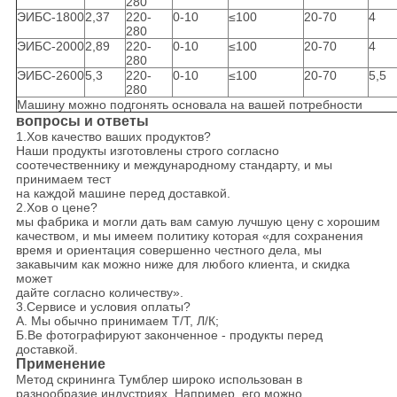
280
ЭИБС-1800
2,37
220-
0-10
≤100
20-70
4
280
ЭИБС-2000
2,89
220-
0-10
≤100
20-70
4
280
ЭИБС-2600
5,3
220-
0-10
≤100
20-70
5,5
280
Машину можно подгонять основала на вашей потребности
вопросы и ответы
1.Хов качество ваших продуктов?
Наши продукты изготовлены строго согласно
соотечественнику и международному стандарту, и мы
принимаем тест
на каждой машине перед доставкой.
2.Хов о цене?
мы фабрика и могли дать вам самую лучшую цену с хорошим
качеством, и мы имеем политику которая «для сохранения
время и ориентация совершенно честного дела, мы
закавычим как можно ниже для любого клиента, и скидка
может
дайте согласно количеству».
3.Сервисе и условия оплаты?
А. Мы обычно принимаем Т/Т, Л/К;
Б.Ве фотографируют законченное - продукты перед
доставкой.
Применение
Метод скрининга Тумблер широко использован в
разнообразие индустриях. Например, его можно