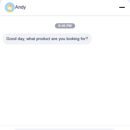
бережного просеивания хрупких, мелких и липких
Andy
материалов в промышленности
Высокопроизводительная скрининг-машина с
многоуровневой классификацией размеров частиц и
9:46 PM
стабильной работой с низким уровнем шума и
предотвращением пыли
Good day, what product are you looking for?
Популярные категории
Все
Вибраторы 
Вращательная 
Машина Скрининга
Машина Скрининга
Машина Скрининга 
Оптовый 
Тумблер
Выгружатель Сумки
Системы 
Машина Blender 
Транспортера 
Ленты
Вакуума
Порошок Фильтруя 
Машина 
Машину
Точильщика 