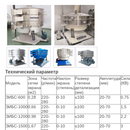
Технический параметр
Зона
Частота
Наклон
Размер
Амплитуда
Сил
Модель
сетки
(р/мин)
экрана
степени
(мм)
(КВ)
экрана
(степень)
детализации
(м2)
(мм)
ЭИБС-600
0,28
220-
0-10
≤100
20-70
0,75
280
ЭИБС-1000
0,66
220-
0-10
≤100
20-70
1,5
280
ЭИБС-1200
0,98
220-
0-10
≤100
20-70
2,2
280
ЭИБС-1500
1,67
220-
0-10
≤100
20-70
3