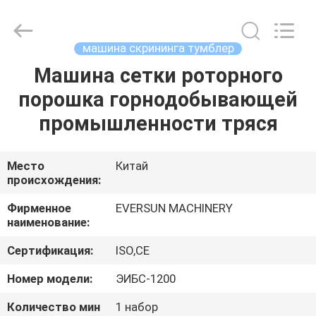
EVERSUN
Machinery
(Henan)
Co.,
Ltd.
машина скрининга тумблер
All
Rights
Reserved.
Машина сетки роторного
ДОМ
порошка горнодобывающей
ПРОДУКТЫ
промышленности тряся
VR
Место
Китай
происхождения:
-
ШОУ
Фирменное
EVERSUN MACHINERY
наименование:
Сертификация:
ISO,CE
О
НАС
Номер модели:
ЭИБС-1200
Количество мин
1 набор