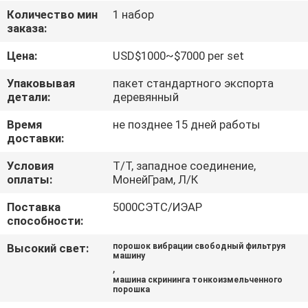
ПУТЕШЕСТВИЕ
Количество мин
1 набор
заказа:
ФАБРИКИ
Цена:
USD$1000~$7000 per set
ПРОВЕРКА
Упаковывая
пакет стандартного экспорта
КАЧЕСТВА
детали:
деревянный
Время
не позднее 15 дней работы
доставки:
СВЯЖИТЕСЬ
МЫ
Условия
Т/Т, западное соединение,
оплаты:
МонейГрам, Л/К
Поставка
5000СЭТС/ИЭАР
СПРОСИТЕ
способности:
ЦИТАТУ
Высокий свет:
порошок вибрации свободный фильтруя
машину
,
SITEMAP
машина скрининга тонкоизмельченного
порошка