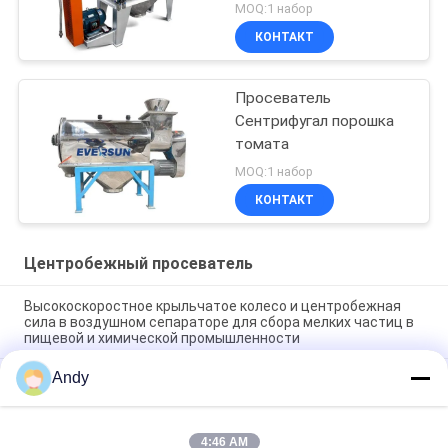
MOQ:1 набор
КОНТАКТ
Просеватель
Сентрифугал порошка
томата
MOQ:1 набор
КОНТАКТ
Центробежный просеватель
Высокоскоростное крыльчатое колесо и центробежная
сила в воздушном сепараторе для сбора мелких частиц в
пищевой и химической промышленности
Andy
Stainless Steel Explosion-proof Air-flow Sieve Powder
Screening Machine Air-flow Sorting Machine
Простая эксплуатация и обслуживание Центробежный
4:46 AM