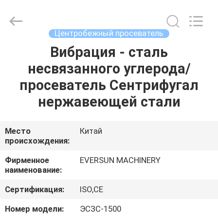
EVERSUN
Machinery
(Henan)
Co.,
Ltd.
Центробежный просеватель
All
Rights
Reserved.
Вибрация - сталь
ДОМ
несвязанного углерода/
ПРОДУКТЫ
просеватель Сентрифугал
нержавеющей стали
VR
-
Место
Китай
происхождения:
ШОУ
Фирменное
EVERSUN MACHINERY
наименование:
О
Сертификация:
ISO,CE
НАС
Номер модели:
ЭСЗС-1500