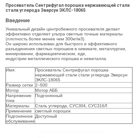
Просеватель Сентрифугал порошка нержавеющей стали
стали углерода Эверсун ЭКЛС-18065
Введение
Уникальный дизайн центробежного просевателя делает
эффективно отделяет ультра светлые точные материалы
(плотность более менее чем 300кг/м3).
Он широко использован для быстрого и эффективного
разъединения светлых порошков в химикате, металлургии,
минировании, фармацевтическом, еде,
индустрии металлического порошка и неметалла.
Имя:
Просеватель Сентрифугал порошка
нержавеющей стали стали углерода Эверсун
ЭКЛС-18065
Размер сетки
2~500
Мотор
Мотор АББ
Напряжение
Подгонянный
тока
Материалы
Сталь углерода, СУС304, СУС316Л
Применение
светлый порошок
Подгонянное
Доступный
обслуживание