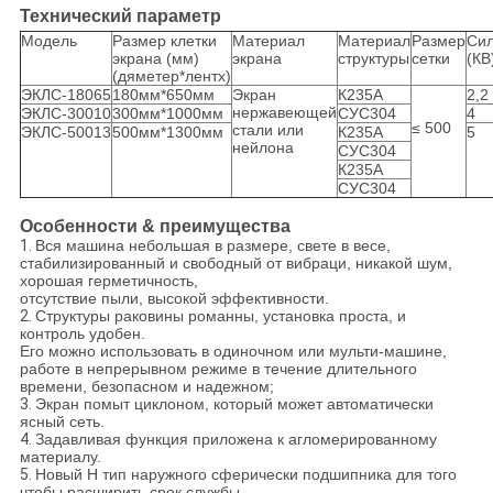
Технический параметр
Модель
Размер клетки
Материал
Материал
Размер
Си
экрана (мм)
экрана
структуры
сетки
(КВ
(дяметер*лентх)
ЭКЛС-18065
180мм*650мм
Экран
К235А
2,2
нержавеющей
ЭКЛС-30010
300мм*1000мм
СУС304
4
≤ 500
стали или
ЭКЛС-50013
500мм*1300мм
К235А
5
нейлона
СУС304
К235А
СУС304
Особенности & преимущества
1.
Вся машина небольшая в размере, свете в весе,
стабилизированный и свободный от вибраци, никакой шум,
хорошая герметичность,
отсутствие пыли, высокой эффективности.
2.
Структуры раковины романны, установка проста, и
контроль удобен.
Его можно использовать в одиночном или мульти-машине,
работе в непрерывном режиме в течение длительного
времени, безопасном и надежном;
3.
Экран помыт циклоном, который может автоматически
ясный сеть.
4.
Задавливая функция приложена к агломерированному
материалу.
5.
Новый Н тип наружного сферически подшипника для того
чтобы расширить срок службы.